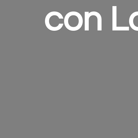
con
L